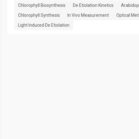
Chlorophyll Biosynthesis
De Etiolation Kinetics
Arabidop
Chlorophyll Synthesis
In Vivo Measurement
Optical Me
Light Induced De Etiolation