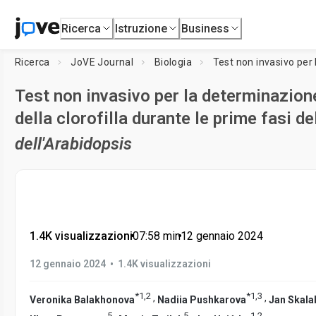
Ricerca
Istruzione
Business
Ricerca
JoVE Journal
Biologia
Test non invasivo per la determinazione
della clorofilla durante le prime fasi d
dell'Arabidopsis
1.4K visualizzazioni
•
07:58
min
•
12 gennaio 2024
•
12 gennaio 2024
1.4K visualizzazioni
*
1
,
2
*
1
,
3
,
,
Veronika Balakhonova
Nadiia Pushkarova
Jan Skala
5
5
1
,
2