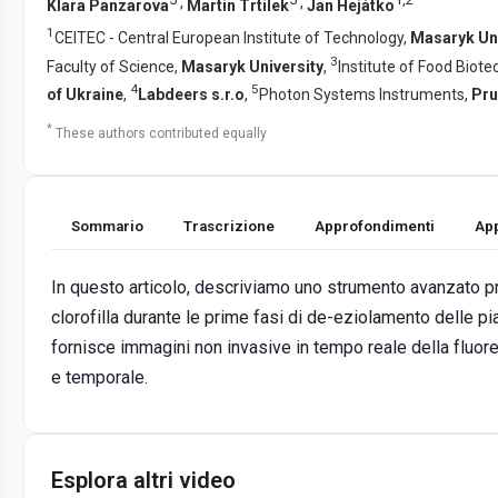
,
,
Klara Panzarova
Martin Trtilek
Jan Hejátko
1
CEITEC - Central European Institute of Technology,
Masaryk Uni
3
Faculty of Science,
Masaryk University
,
Institute of Food Bio
4
5
of Ukraine
,
Labdeers s.r.o
,
Photon Systems Instruments,
Pru
*
These authors contributed equally
Sommario
Trascrizione
Approfondimenti
App
In questo articolo, descriviamo uno strumento avanzato pro
clorofilla durante le prime fasi di de-eziolamento delle pi
fornisce immagini non invasive in tempo reale della fluore
e temporale.
Esplora altri video