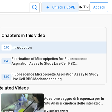
IT
Accedi
Chiedi a JoVE
Chapters in this video
Introduction
0:00
Fabrication of Micropipettes for Fluorescence
1:43
Aspiration Assay to Study Live Cell RBC
Mechanosensing
Fluorescence Micropipette Aspiration Assay to Study
3:09
Live Cell RBC Mechanosensing
Related Videos
Adesione saggio di frequenza per In
Situ Analisi cinetica delle interazioni
molecolari incrociati giunzionale
0
Visualizzazioni