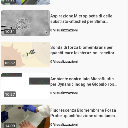
13:22
alla cellula-cellula di interfaccia
Aspirazione Micropipetta di celle
substrato-attached per Stima
rigidità cellulare
0
Visualizzazioni
10:31
Sonda di forza biomembrana per
quantificare le interazioni recettore-
ligando
0
Visualizzazioni
05:57
Ambiente controllato Microfluidic
per Dynamic Indagine Globulo rosso
Aggregazione
0
Visualizzazioni
10:27
Fluorescenza Biomembrane Forza
Probe: quantificazione simultanea
di Cinetica recettore-ligando e
0
Visualizzazioni
14:09
Binding-indotta intracellulare