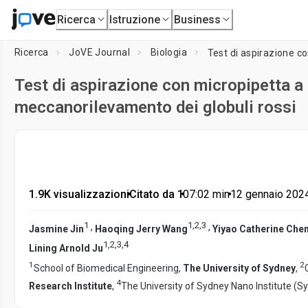
Ricerca
Istruzione
Business
Ricerca
JoVE Journal
Biologia
Test di aspirazione con micropipetta a 
meccanorilevamento dei globuli rossi
1.9K visualizzazioni
•
Citato da 1
•
07:02
min
•
12 gennaio 202
1
1
,
2
,
3
,
,
Jasmine Jin
Haoqing Jerry Wang
Yiyao Catherine Che
1
,
2
,
3
,
4
Lining Arnold Ju
1
2
School of Biomedical Engineering,
The University of Sydney
,
4
Research Institute
,
The University of Sydney Nano Institute (