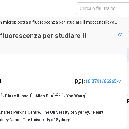
Test di aspirazione con micropipetta a fluorescenza per studiare il meccanorilevamento dei globuli rossi
fluorescenza per studiare il
4
DOI :
10.3791/66265-v
1
1
1
,
2
,
3
,
4
1
,
,
,
,
n
Blake Russell
Allan Sun
Yao Wang
3
Charles Perkins Centre,
The University of Sydney
,
Heart
Sydney Nano),
The University of Sydney