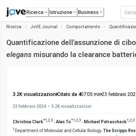
Ricerca
Istruzione
Business
Ricerca
JoVE Journal
Comportamento
Quantificazio
Quantificazione dell'assunzione di cibo
elegans
misurando la clearance batteri
3.2K visualizzazioni
•
Citato da 4
•
07:05
min
•
23 febbraio 20
•
23 febbraio 2024
3.2K visualizzazioni
*
1
,
2
,
3
*
1
,
2
,
3
1
,
2
,
3
,
,
Christina Clark
Alan To
Michael Petrascheck
1
Department of Molecular and Cellular Biology,
The Scripps Rese