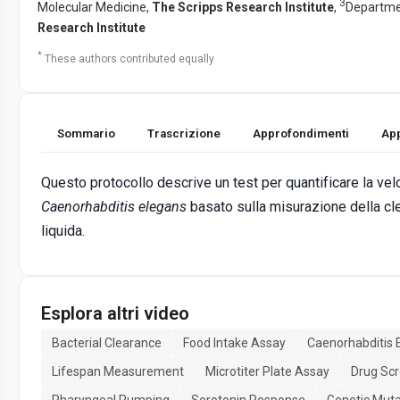
3
Molecular Medicine,
The Scripps Research Institute
,
Departme
Research Institute
*
These authors contributed equally
Sommario
Trascrizione
Approfondimenti
App
Questo protocollo descrive un test per quantificare la vel
Caenorhabditis elegans
basato sulla misurazione della clea
liquida.
Esplora altri video
Bacterial Clearance
Food Intake Assay
Caenorhabditis 
Lifespan Measurement
Microtiter Plate Assay
Drug Sc
Pharyngeal Pumping
Serotonin Response
Genetic Mut