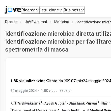
Ricerca
Istruzione
Business
Ricerca
JoVE Journal
Medicina
Identificazione microbica diretta util
identificazione microbica per facilit
spettrometria di massa
1.8K visualizzazioni
•
Citato da 1
•
09:07
min
•
24 maggio 202
•
24 maggio 2024
1.8K visualizzazioni
1
1
1
,
,
,
Kirti Vishwakarma
Ayush Gupta
Shashank Purwar
Navin
1
Department of Microbiology,
All India Institute of Medical Sc