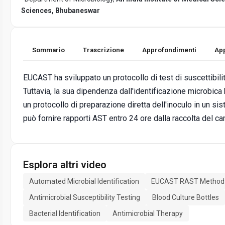
Sciences, Bhubaneswar
Sommario
Trascrizione
Approfondimenti
App
EUCAST ha sviluppato un protocollo di test di suscettibili
Tuttavia, la sua dipendenza dall'identificazione microbic
un protocollo di preparazione diretta dell'inoculo in un s
può fornire rapporti AST entro 24 ore dalla raccolta del c
Esplora altri video
Automated Microbial Identification
EUCAST RAST Method
Antimicrobial Susceptibility Testing
Blood Culture Bottles
Bacterial Identification
Antimicrobial Therapy