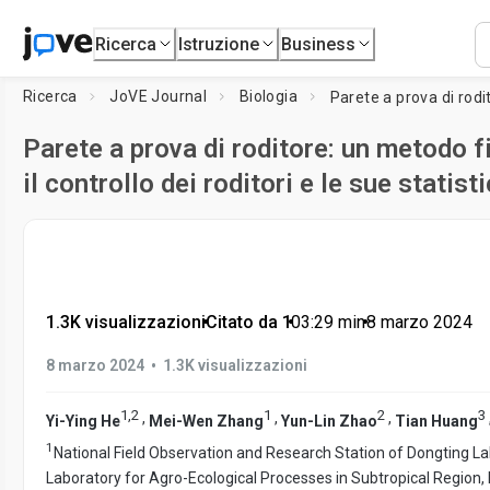
Ricerca
Istruzione
Business
Ricerca
JoVE Journal
Biologia
Parete a prova di roditore: un metodo f
il controllo dei roditori e le sue statist
1.3K visualizzazioni
•
Citato da 1
•
03:29
min
•
8 marzo 2024
•
8 marzo 2024
1.3K visualizzazioni
1
,
2
1
2
3
,
,
,
Yi-Ying He
Mei-Wen Zhang
Yun-Lin Zhao
Tian Huang
1
National Field Observation and Research Station of Dongting 
Laboratory for Agro-Ecological Processes in Subtropical Region, I