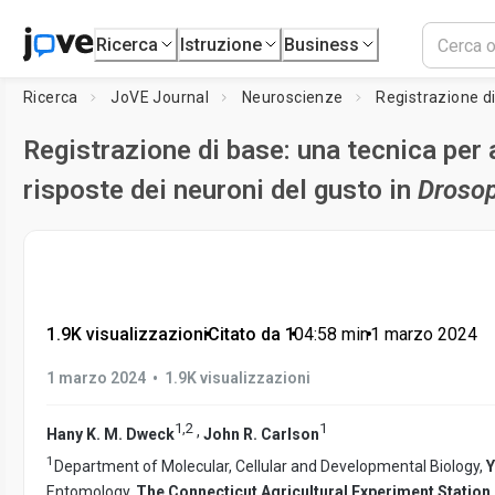
Ricerca
Istruzione
Business
Ricerca
JoVE Journal
Neuroscienze
Registrazione di base: una tecnica per 
risposte dei neuroni del gusto in
Drosop
1.9K visualizzazioni
•
Citato da 1
•
04:58
min
•
1 marzo 2024
•
1 marzo 2024
1.9K visualizzazioni
1
,
2
1
,
Hany K. M. Dweck
John R. Carlson
1
Department of Molecular, Cellular and Developmental Biology,
Y
Entomology,
The Connecticut Agricultural Experiment Station