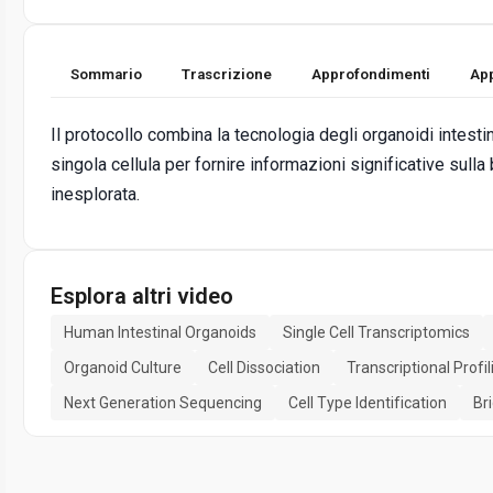
Sommario
Trascrizione
Approfondimenti
App
Il protocollo combina la tecnologia degli organoidi intestin
singola cellula per fornire informazioni significative sull
inesplorata.
Esplora altri video
Human Intestinal Organoids
Single Cell Transcriptomics
Organoid Culture
Cell Dissociation
Transcriptional Profil
Next Generation Sequencing
Cell Type Identification
Br