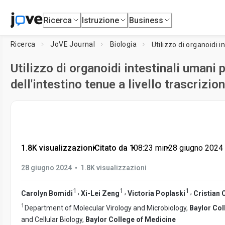
Ricerca
Istruzione
Business
Ricerca
JoVE Journal
Biologia
Utilizzo di organoidi intestinali umani 
dell'intestino tenue a livello trascrizio
1.8K visualizzazioni
•
Citato da 1
•
08:23
min
•
28 giugno 2024
•
28 giugno 2024
1.8K visualizzazioni
1
1
1
,
,
,
Carolyn Bomidi
Xi-Lei Zeng
Victoria Poplaski
Cristian 
1
Department of Molecular Virology and Microbiology,
Baylor Col
and Cellular Biology,
Baylor College of Medicine