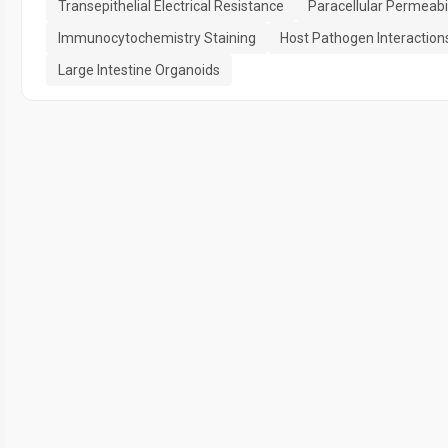
Transepithelial Electrical Resistance
Paracellular Permeabil
Immunocytochemistry Staining
Host Pathogen Interaction
Large Intestine Organoids