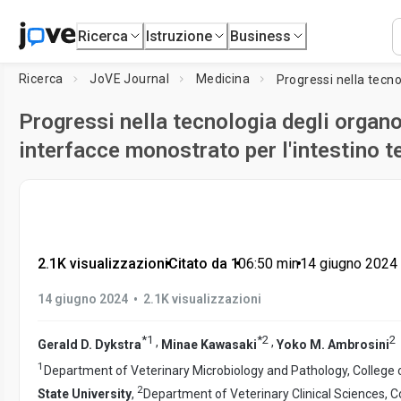
Ricerca
Istruzione
Business
Ricerca
JoVE Journal
Medicina
Progressi nella tecnologia degli organo
interfacce monostrato per l'intestino 
2.1K visualizzazioni
•
Citato da 1
•
06:50
min
•
14 giugno 2024
•
14 giugno 2024
2.1K visualizzazioni
*
1
*
2
2
,
,
Gerald D. Dykstra
Minae Kawasaki
Yoko M. Ambrosini
1
Department of Veterinary Microbiology and Pathology, College 
2
State University
,
Department of Veterinary Clinical Sciences, C