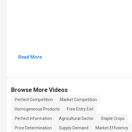
Read More
Browse More Videos
Perfect Competition
Market Competition
Homogeneous Products
Free Entry Exit
Perfect Information
Agricultural Sector
Staple Crops
Price Determination
Supply Demand
Market Efficiency