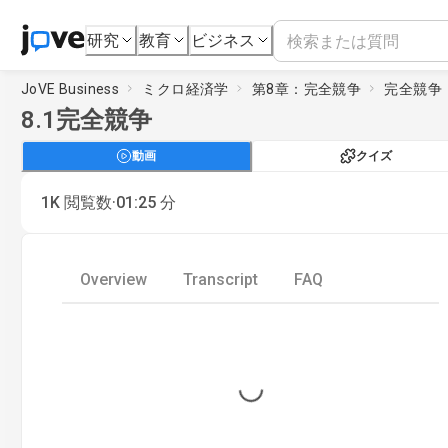
研究
教育
ビジネス
JoVE Business
ミクロ経済学
第8章：完全競争
完全競争
8.1
完全競争
動画
クイズ
·
1K
閲覧数
01:25
分
Overview
Transcript
FAQ
Loading...