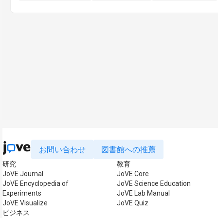
お問い合わせ
図書館への推薦
研究
教育
JoVE Journal
JoVE Core
JoVE Encyclopedia of
JoVE Science Education
Experiments
JoVE Lab Manual
JoVE Visualize
JoVE Quiz
ビジネス