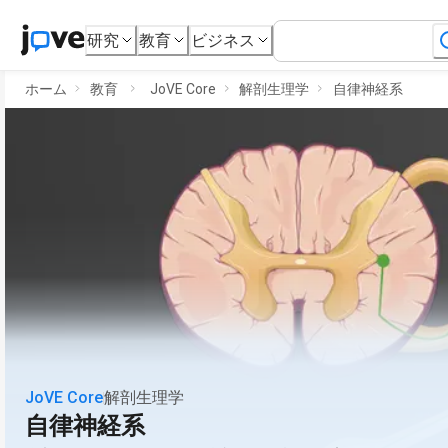
研究
教育
ビジネス
ホーム
教育
JoVE Core
解剖生理学
自律神経系
JoVE Core
解剖生理学
自律神経系