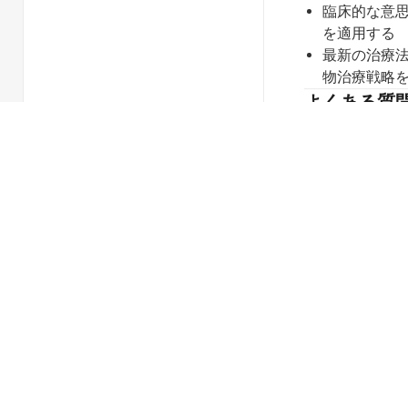
臨床的な意
を適用する
最新の治療
物治療戦略
よくある質
薬理学を章ご
薬理学のビデ
沿っています
教育者は薬理
ビデオ学習は
ちますか？
薬理学には実
ーションが含
関連コレク