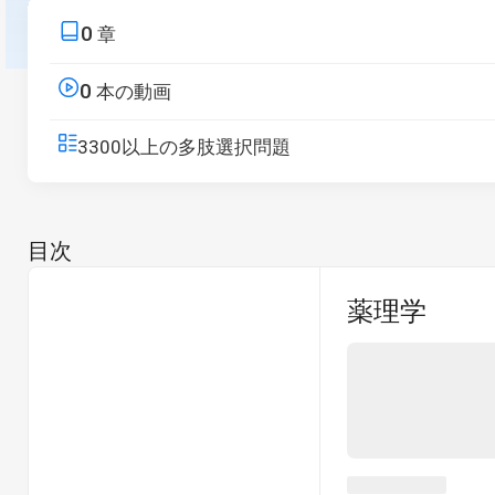
世界への応用まで。
0
章
無料トライアルを開始する
0
本の動画
3300以上の多肢選択問題
目次
薬理学