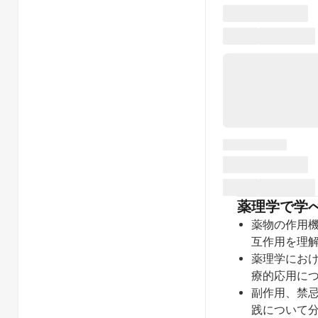
薬理学で学
薬物の作用
互作用を理
薬理学にお
療的応用に
副作用、禁
践について