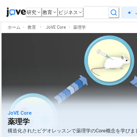
研究
教育
ビジネス
ホーム
教育
JoVE Core
薬理学
JoVE Core
薬理学
構造化されたビデオレッスンで薬理学のCore概念を学びまし