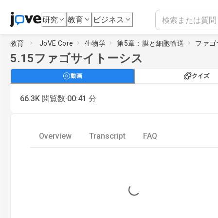
研究
教育
ビジネス
教育
JoVE Core
生物学
第5章：膜と細胞輸送
ファゴ
5.15
ファゴサイトーシス
動画
クイズ
·
66.3K
閲覧数
00:41
分
Overview
Transcript
FAQ
Loading...