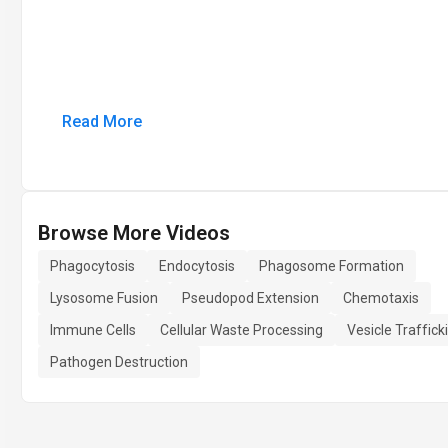
Read More
Browse More Videos
Phagocytosis
Endocytosis
Phagosome Formation
Lysosome Fusion
Pseudopod Extension
Chemotaxis
Immune Cells
Cellular Waste Processing
Vesicle Traffick
Pathogen Destruction