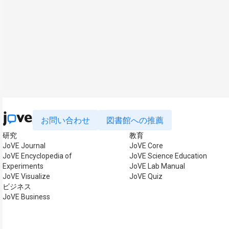
お問い合わせ
図書館への推薦
研究
教育
JoVE Journal
JoVE Core
JoVE Encyclopedia of
JoVE Science Education
Experiments
JoVE Lab Manual
JoVE Visualize
JoVE Quiz
ビジネス
JoVE Business