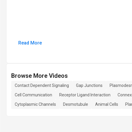
Read More
Browse More Videos
Contact Dependent Signaling
Gap Junctions
Plasmodes
Cell Communication
Receptor Ligand Interaction
Connexi
Cytoplasmic Channels
Desmotubule
Animal Cells
Pla