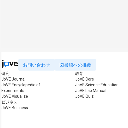
お問い合わせ
図書館への推薦
研究
教育
JoVE Journal
JoVE Core
JoVE Encyclopedia of
JoVE Science Education
Experiments
JoVE Lab Manual
JoVE Visualize
JoVE Quiz
ビジネス
JoVE Business