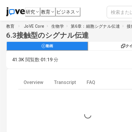
研究
教育
ビジネス
教育
JoVE Core
生物学
第6章：細胞シグナル伝達
接
6.3
接触型のシグナル伝達
動画
ク
·
41.3K
閲覧数
01:19
分
Overview
Transcript
FAQ
Loading...