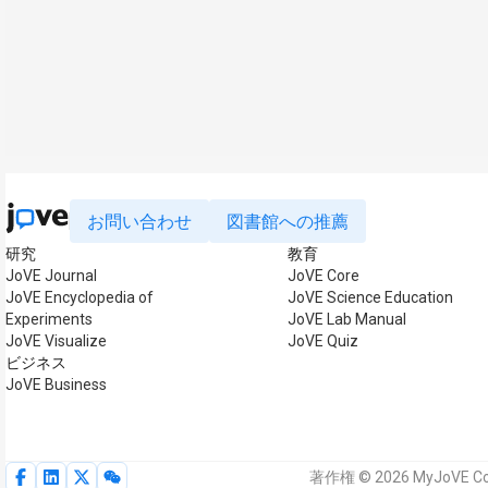
お問い合わせ
図書館への推薦
研究
教育
JoVE Journal
JoVE Core
JoVE Encyclopedia of
JoVE Science Education
Experiments
JoVE Lab Manual
JoVE Visualize
JoVE Quiz
ビジネス
JoVE Business
著作権 © 2026 MyJoVE 