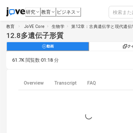
研究
教育
ビジネス
教育
JoVE Core
生物学
第12章：古典遺伝学と現代遺伝
12.8
多遺伝子形質
動画
ク
·
61.7K
閲覧数
01:18
分
Overview
Transcript
FAQ
Loading...