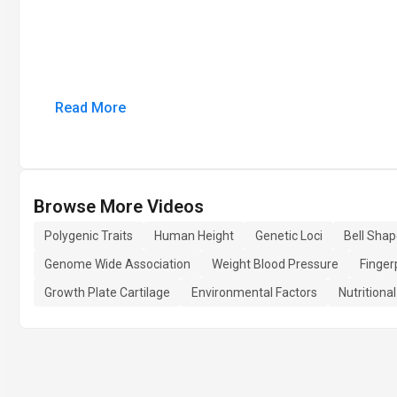
Read More
Browse More Videos
Polygenic Traits
Human Height
Genetic Loci
Bell Sha
Genome Wide Association
Weight Blood Pressure
Finger
Growth Plate Cartilage
Environmental Factors
Nutritiona