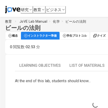
研究
教育
ビジネス
教育
JoVE Lab Manual
化学
ビールの法則
ビールの法則
概念
インストラクター準備
学生プロトコル
クイズ
·
0
閲覧数
02:53
分
LEARNING OBJECTIVES
LIST OF MATERIALS
At the end of this lab, students should know...
Loading...