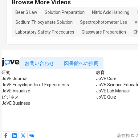
Browse More Videos
Beer S Law
Solution Preparation
Nitric Acid Handling
Sodium Thiocyanate Solution
Spectrophotometer Use
V
Laboratory Safety Procedures
Glassware Preparation
Ch
お問い合わせ
図書館への推薦
研究
教育
JoVE Journal
JoVE Core
JoVE Encyclopedia of Experiments
JoVE Science Educat
JoVE Visualize
JoVE Lab Manual
ビジネス
JoVE Quiz
JoVE Business
著作権 © 2