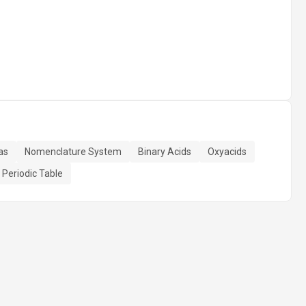
as
Nomenclature System
Binary Acids
Oxyacids
Periodic Table