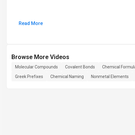
Read More
Browse More Videos
Molecular Compounds
Covalent Bonds
Chemical Formul
Greek Prefixes
Chemical Naming
Nonmetal Elements