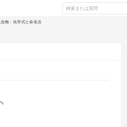
化合物：化学式と命名法
...