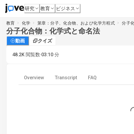
研究
教育
ビジネス
教育
化学
第章：分子、化合物、および化学方程式
分子
分子化合物：化学式と命名法
動画
クイズ
·
48.2K
閲覧数
03:10
分
Overview
Transcript
FAQ
Loading