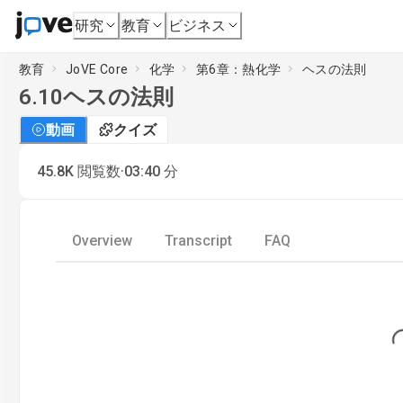
研究
教育
ビジネス
教育
JoVE Core
化学
第6章：熱化学
ヘスの法則
6.10
ヘスの法則
動画
クイズ
·
45.8K
閲覧数
03:40
分
Overview
Transcript
FAQ
Loadin