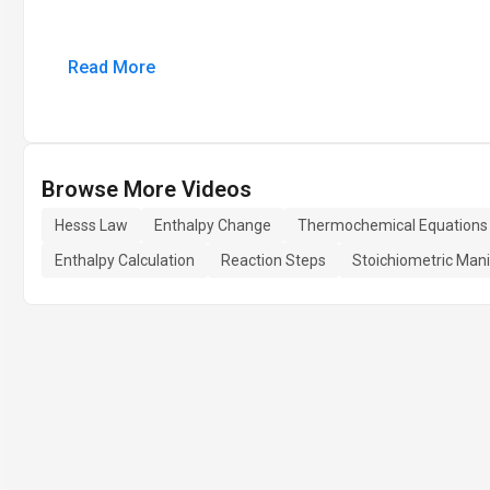
Read More
Browse More Videos
Hesss Law
Enthalpy Change
Thermochemical Equations
Enthalpy Calculation
Reaction Steps
Stoichiometric Mani