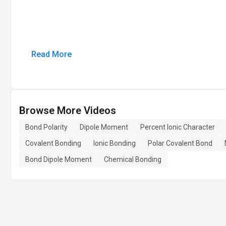
Read More
Browse More Videos
Bond Polarity
Dipole Moment
Percent Ionic Character
Covalent Bonding
Ionic Bonding
Polar Covalent Bond
Bond Dipole Moment
Chemical Bonding