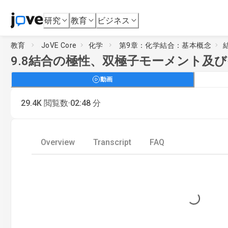
研究
教育
ビジネス
教育
JoVE Core
化学
第9章：化学結合：基本概念
9.8
結合の極性、双極子モーメント及び
動画
·
29.4K
閲覧数
02:48
分
Overview
Transcript
FAQ
Loading...