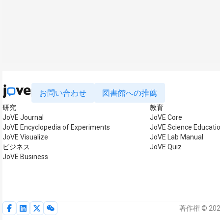
お問い合わせ
図書館への推薦
研究
教育
JoVE Journal
JoVE Core
JoVE Encyclopedia of Experiments
JoVE Science Educati
JoVE Visualize
JoVE Lab Manual
ビジネス
JoVE Quiz
JoVE Business
著作権 © 202