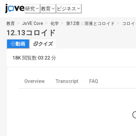
研究
教育
ビジネス
教育
JoVE Core
化学
第12章：溶液とコロイド
コロイ
12.13
コロイド
動画
クイズ
·
18K
閲覧数
03:22
分
Overview
Transcript
FAQ
Lo