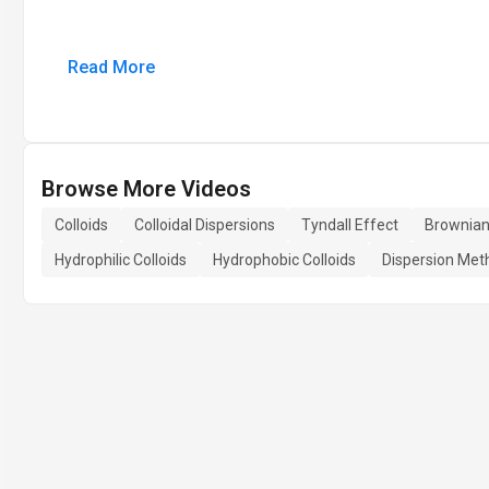
Read More
Browse More Videos
Colloids
Colloidal Dispersions
Tyndall Effect
Brownian
Hydrophilic Colloids
Hydrophobic Colloids
Dispersion Met