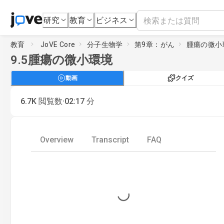
研究
教育
ビジネス
教育
JoVE Core
分子生物学
第9章：がん
腫瘍の微小
9.5
腫瘍の微小環境
動画
クイズ
·
6.7K
閲覧数
02:17
分
Overview
Transcript
FAQ
Loading...