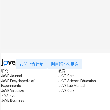
お問い合わせ
図書館への推薦
研究
教育
JoVE Journal
JoVE Core
JoVE Encyclopedia of
JoVE Science Education
Experiments
JoVE Lab Manual
JoVE Visualize
JoVE Quiz
ビジネス
JoVE Business