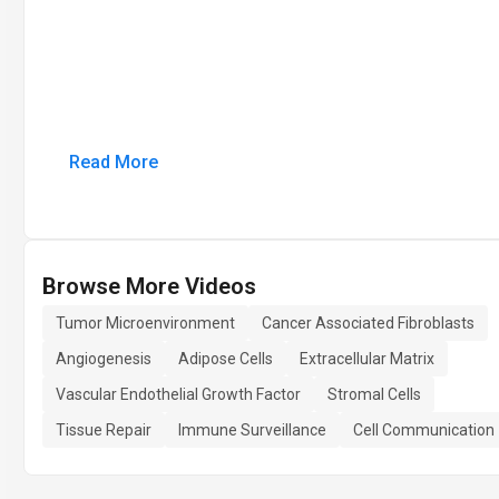
Read More
Browse More Videos
Tumor Microenvironment
Cancer Associated Fibroblasts
Angiogenesis
Adipose Cells
Extracellular Matrix
Vascular Endothelial Growth Factor
Stromal Cells
Tissue Repair
Immune Surveillance
Cell Communication