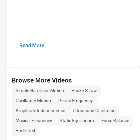
Read More
Browse More Videos
Simple Harmonic Motion
Hooke S Law
Oscillatory Motion
Period Frequency
Amplitude Independence
Ultrasound Oscillation
Musical Frequency
Static Equilibrium
Force Balance
Hertz Unit