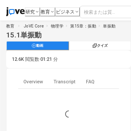
研究
教育
ビジネス
教育
JoVE Core
物理学
第15章：振動
単振動
15.1
単振動
動画
クイズ
·
12.6K
閲覧数
01:21
分
Overview
Transcript
FAQ
Loading...