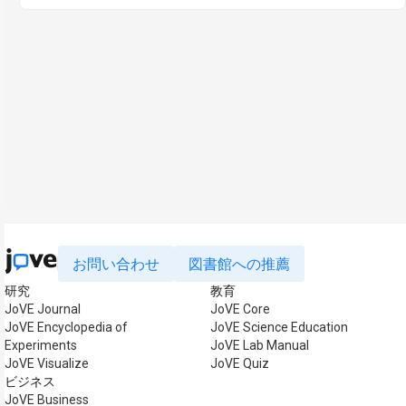
お問い合わせ
図書館への推薦
研究
教育
JoVE Journal
JoVE Core
JoVE Encyclopedia of
JoVE Science Education
Experiments
JoVE Lab Manual
JoVE Visualize
JoVE Quiz
ビジネス
JoVE Business