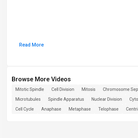
Read More
Browse More Videos
Mitotic Spindle
Cell Division
Mitosis
Chromosome Sep
Microtubules
Spindle Apparatus
Nuclear Division
Cyto
Cell Cycle
Anaphase
Metaphase
Telophase
Centri