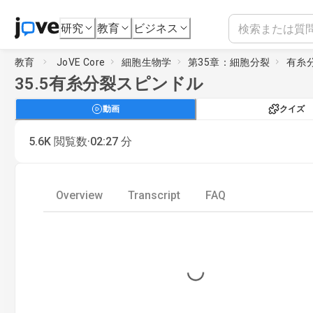
研究
教育
ビジネス
教育
JoVE Core
細胞生物学
第35章：細胞分裂
有糸
35.5
有糸分裂スピンドル
動画
クイズ
·
5.6K
閲覧数
02:27
分
Overview
Transcript
FAQ
Loading...