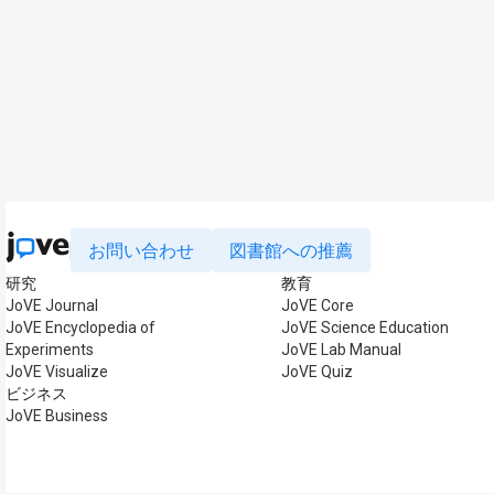
お問い合わせ
図書館への推薦
研究
教育
JoVE Journal
JoVE Core
JoVE Encyclopedia of
JoVE Science Education
Experiments
JoVE Lab Manual
JoVE Visualize
JoVE Quiz
ビジネス
JoVE Business