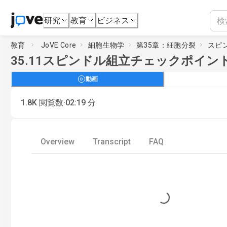
研究
教育
ビジネス
教育
JoVE Core
細胞生物学
第35章：細胞分裂
スピ
35.11
スピンドル組立チェックポイン
動画
·
1.8K
閲覧数
02:19
分
Overview
Transcript
FAQ
Loading...