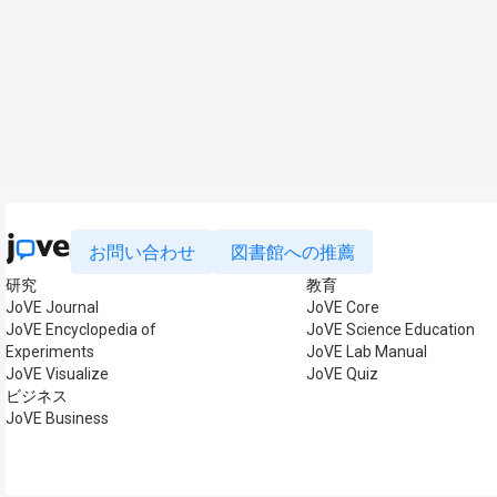
お問い合わせ
図書館への推薦
研究
教育
JoVE Journal
JoVE Core
JoVE Encyclopedia of
JoVE Science Education
Experiments
JoVE Lab Manual
JoVE Visualize
JoVE Quiz
ビジネス
JoVE Business