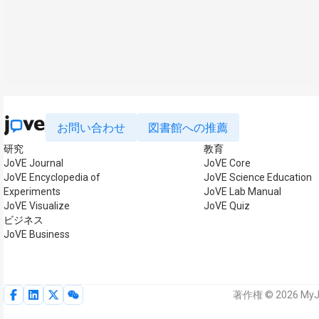
お問い合わせ
図書館への推薦
研究
教育
JoVE Journal
JoVE Core
JoVE Encyclopedia of
JoVE Science Education
Experiments
JoVE Lab Manual
JoVE Visualize
JoVE Quiz
ビジネス
JoVE Business
著作権 © 2026 My