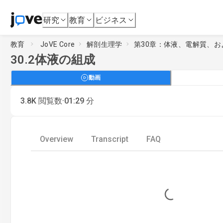
研究
教育
ビジネス
教育
JoVE Core
解剖生理学
第30章：体液、電解質、
30.2
体液の組成
動画
·
3.8K
閲覧数
01:29
分
Overview
Transcript
FAQ
Loading...