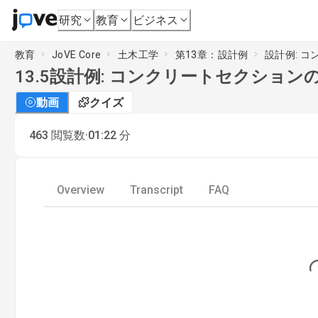
研究
教育
ビジネス
教育
JoVE Core
土木工学
第13章：設計例
設計例: 
13.5
設計例: コンクリートセクション
動画
クイズ
·
463
閲覧数
01:22
分
Overview
Transcript
FAQ
Loading