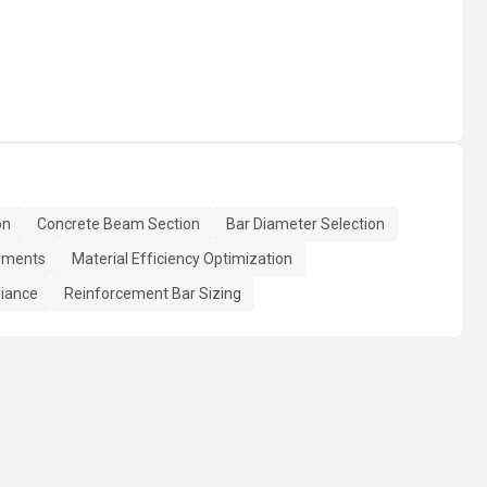
on
Concrete Beam Section
Bar Diameter Selection
rements
Material Efficiency Optimization
liance
Reinforcement Bar Sizing