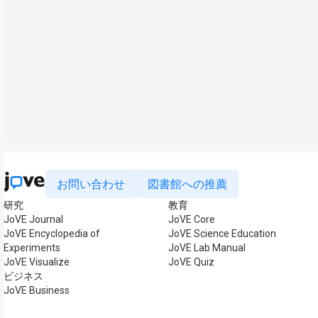
お問い合わせ
図書館への推薦
研究
教育
JoVE Journal
JoVE Core
JoVE Encyclopedia of
JoVE Science Education
Experiments
JoVE Lab Manual
JoVE Visualize
JoVE Quiz
ビジネス
JoVE Business