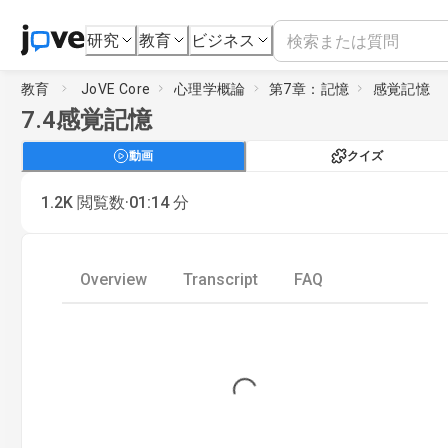
研究
教育
ビジネス
教育
JoVE Core
心理学概論
第7章：記憶
感覚記憶
7.4
感覚記憶
動画
クイズ
·
1.2K
閲覧数
01:14
分
Overview
Transcript
FAQ
Loading...