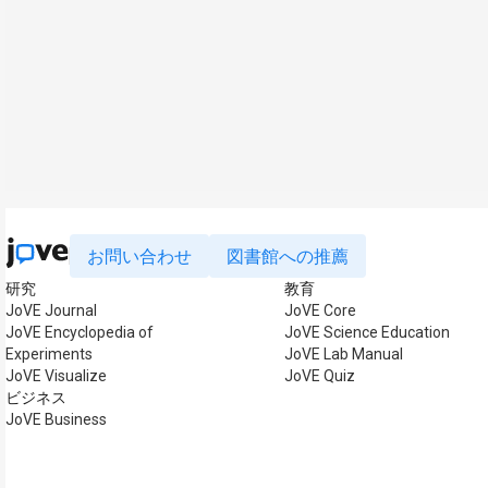
お問い合わせ
図書館への推薦
研究
教育
JoVE Journal
JoVE Core
JoVE Encyclopedia of
JoVE Science Education
Experiments
JoVE Lab Manual
JoVE Visualize
JoVE Quiz
ビジネス
JoVE Business