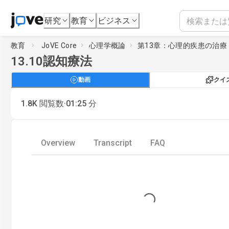
研究
教育
ビジネス
教育
JoVE Core
心理学概論
第13章：心理的疾患の治療
13.10
認知療法
動画
クイ
·
1.8K
閲覧数
01:25
分
Overview
Transcript
FAQ
Loading...