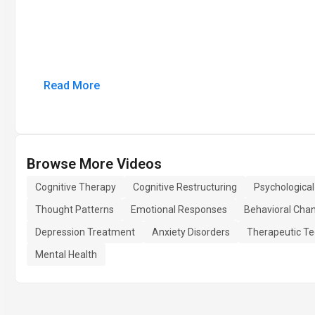
Read More
Browse More Videos
Cognitive Therapy
Cognitive Restructuring
Psychological
Thought Patterns
Emotional Responses
Behavioral Cha
Depression Treatment
Anxiety Disorders
Therapeutic T
Mental Health