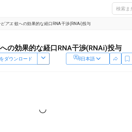
ンビアエ
蚊への効果的な経口RNA干渉(RNAi)投与
への効果的な経口RNA干渉(RNAi)投与
をダウンロード
日本語
4
,
5
5
,
6
1
,
,
,
,
Deborah Andrew
Marcelo Jacobs-Lorena
Ellen Dotson
2
ch,
Centers for Disease Control and Prevention
,
Department of
4
ecnologia,
Universidad del Valle de Guatemala
,
Department of Cell
 Malaria Research Institute,
Johns Hopkins Bloomberg School of
Loading...
Immunology,
Johns Hopkins Bloomberg School of Public Health and
8
ns Hopkins School of Medicine
,
Biomedical Sciences Department,