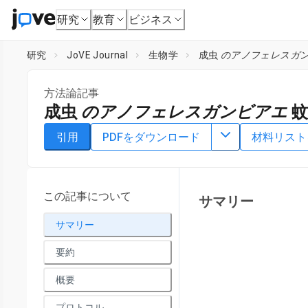
研究
教育
ビジネス
研究
JoVE Journal
生物学
成虫
のアノフェレスガ
方法論記事
成虫
のアノフェレスガンビアエ
蚊
DOI：
10.3791/63266
⸱
2022年3月1日
引用
PDFをダウンロード
材料リスト
1
,
2
1
3
,
,
Mabel Taracena
Catherine Hunt
Pamela Pennington
5
,
7
,
8
Michael Wells
1
Division of Parasitic Diseases and Malaria, Entomology Bran
この記事について
サマリー
3
Entomology,
Cornell University
,
Centro de Estudios en Biot
5
サマリー
Biology,
Johns Hopkins School of Medicine
,
Johns Hopkins
6
Public Health
,
Department of Molecular Microbiology and 
要約
7
Malaria Research Institute
,
Department of Cell Biology,
Joh
Idaho College of Osteopathic Medicine
概要
プロトコル