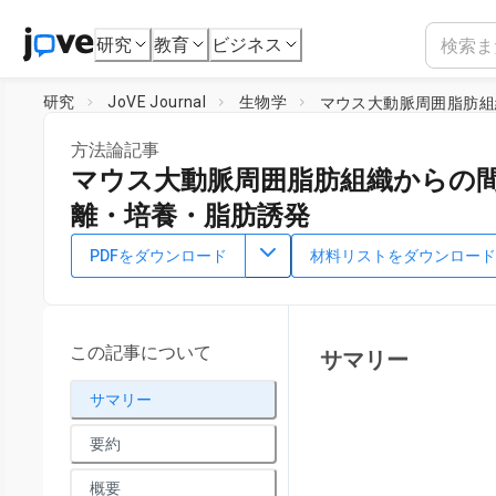
研究
教育
ビジネス
研究
JoVE Journal
生物学
マウス大動脈周囲脂肪組
方法論記事
マウス大動脈周囲脂肪組織からの
離・培養・脂肪誘発
DOI：
10.3791/65703
⸱
2023年7月21日
PDFをダウンロード
材料リストをダウンロード
*
1
*
1
1
1
,
,
,
,
Min Liang
Yijie Huang
Yangjing Jiang
Yunwen Hu
1
Department of Cardiology, Shanghai Chest Hospital,
Shangh
*
These authors contributed equally
この記事について
サマリー
サマリー
要約
概要