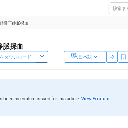
鎖骨下静脈採血
静脈採血
をダウンロード
日本語
1
,
2
,
3
,
Zhi-ping Wang
2
3
Key Laboratory of Gansu Province for Urological Diseases
,
Gansu
5
dical College of Lanzhou University
,
The Second Clinical Medical
ter of Lanzhou University
s been an erratum issued for this article.
View Erratum