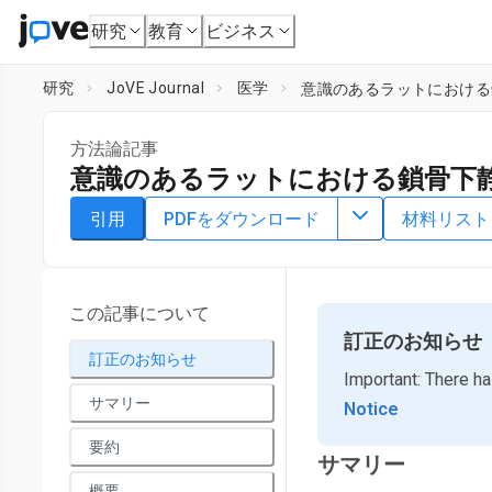
研究
教育
ビジネス
研究
JoVE Journal
医学
意識のあるラットにおける
方法論記事
意識のあるラットにおける鎖骨下
DOI：
10.3791/66075
⸱
2023年11月3日
引用
PDFをダウンロード
材料リスト
*
1
,
2
,
3
*
4
5
6
,
,
,
Xiao-hua Zhang
Shun Peng
Zi-xu Pei
Jing Sun
1
Institute of Urology,
Lanzhou University Second Hospital
,
4
Nephro-Urological Clinical Center
,
The First Clinical Me
この記事について
6
College of Lanzhou University
,
Medical Experimental Cen
訂正のお知らせ
*
訂正のお知らせ
These authors contributed equally
Important: There ha
サマリー
Notice
要約
サマリー
概要