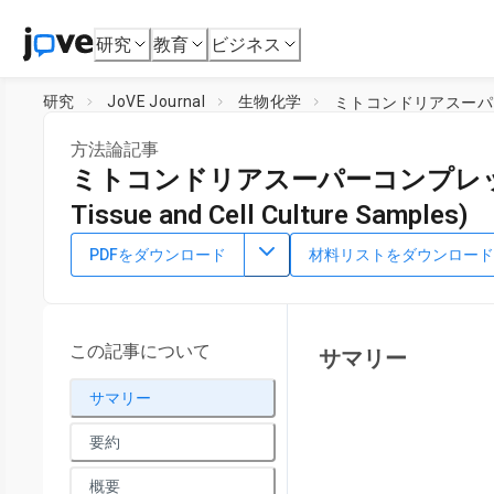
研究
教育
ビジネス
研究
JoVE Journal
生物化学
ミトコンドリアスーパーコンプ
方法論記事
ミトコンドリアスーパーコンプレック
Tissue and Cell Culture Samples)
DOI：
10.3791/66771
⸱
2024年5月3日
PDFをダウンロード
材料リストをダウンロード
1
,
2
1
,
Raquel Moreno-Loshuertos
Patricio Fernández-Silva
1
2
Department of Biochemistry,
University of Zaragoza
,
Ins
この記事について
サマリー
サマリー
要約
概要