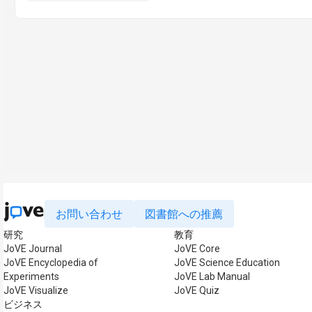
お問い合わせ
図書館への推薦
研究
教育
JoVE Journal
JoVE Core
JoVE Encyclopedia of
JoVE Science Education
Experiments
JoVE Lab Manual
JoVE Visualize
JoVE Quiz
ビジネス