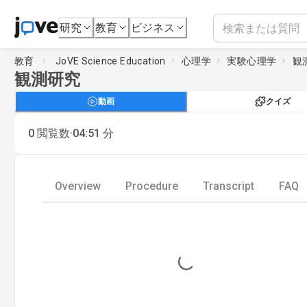
研究
教育
ビジネス
教育
JoVE Science Education
心理学
実験心理学
観
観測研究
動画
クイズ
·
0
閲覧数
04:51
分
Overview
Procedure
Transcript
FAQ
Loading...