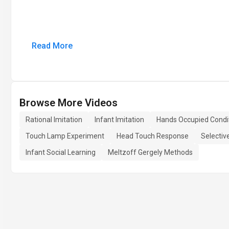
Read More
Browse More Videos
Rational Imitation
Infant Imitation
Hands Occupied Condi
Touch Lamp Experiment
Head Touch Response
Selectiv
Infant Social Learning
Meltzoff Gergely Methods