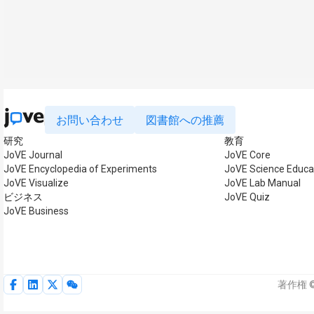
お問い合わせ
図書館への推薦
研究
教育
JoVE Journal
JoVE Core
JoVE Encyclopedia of Experiments
JoVE Science Educa
JoVE Visualize
JoVE Lab Manual
ビジネス
JoVE Quiz
JoVE Business
著作権 ©