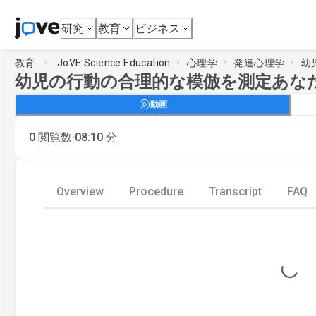
研究
教育
ビジネス
教育
JoVE Science Education
心理学
発達心理学
幼
幼児の行動の合理的な模倣を測定あな
動画
·
0
閲覧数
08:10
分
Overview
Procedure
Transcript
FAQ
Loading...