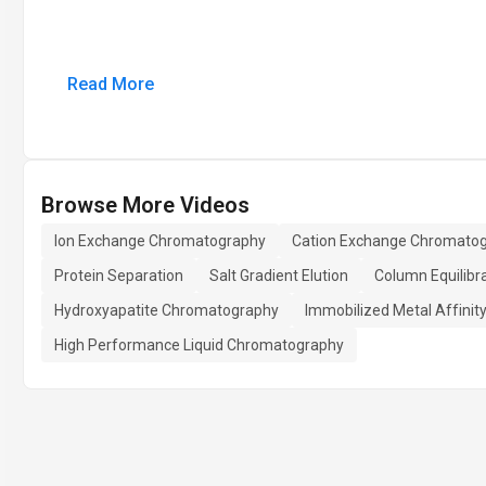
Read More
Browse More Videos
Ion Exchange Chromatography
Cation Exchange Chromato
Protein Separation
Salt Gradient Elution
Column Equilibr
Hydroxyapatite Chromatography
Immobilized Metal Affini
High Performance Liquid Chromatography