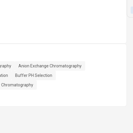
graphy
Anion Exchange Chromatography
ation
Buffer PH Selection
ty Chromatography