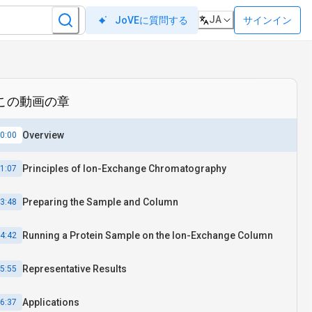
JA
サインイン
JoVEに質問する
この動画の章
Overview
0:00
Principles of Ion-Exchange Chromatography
1:07
Preparing the Sample and Column
3:48
Running a Protein Sample on the Ion-Exchange Column
4:42
Representative Results
5:55
Applications
6:37