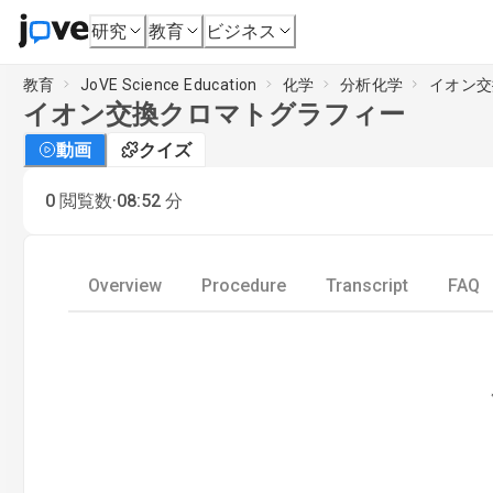
研究
教育
ビジネス
教育
JoVE Science Education
化学
分析化学
イオン交
イオン交換クロマトグラフィー
動画
クイズ
·
0
閲覧数
08:52
分
Overview
Procedure
Transcript
FAQ
Loading