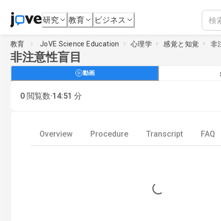
研究
教育
ビジネス
教育
JoVE Science Education
心理学
感覚と知覚
非
非注意性盲目
動画
·
0
閲覧数
14:51
分
Overview
Procedure
Transcript
FAQ
Loading...