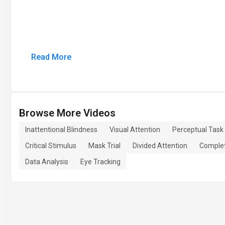
Read More
Browse More Videos
Inattentional Blindness
Visual Attention
Perceptual Task
Critical Stimulus
Mask Trial
Divided Attention
Complet
Data Analysis
Eye Tracking