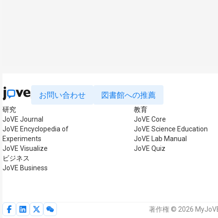
お問い合わせ
図書館への推薦
研究
教育
JoVE Journal
JoVE Core
JoVE Encyclopedia of
JoVE Science Education
Experiments
JoVE Lab Manual
JoVE Visualize
JoVE Quiz
ビジネス
JoVE Business
著作権 © 2026 MyJo