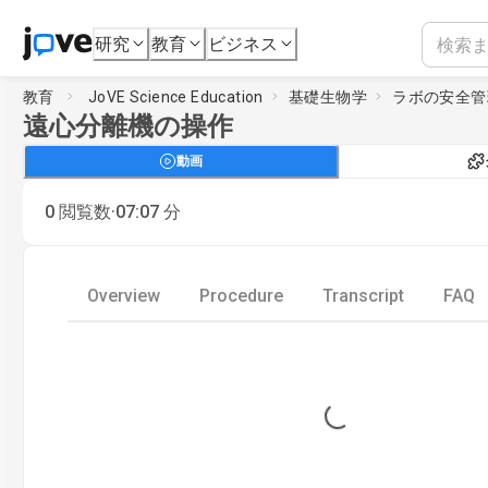
研究
教育
ビジネス
教育
JoVE Science Education
基礎生物学
ラボの安全管
遠心分離機の操作
動画
·
0
閲覧数
07:07
分
Overview
Procedure
Transcript
FAQ
Loading...