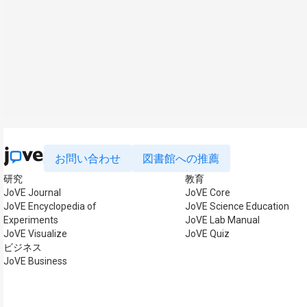
お問い合わせ
図書館への推薦
研究
教育
JoVE Journal
JoVE Core
JoVE Encyclopedia of
JoVE Science Education
Experiments
JoVE Lab Manual
JoVE Visualize
JoVE Quiz
ビジネス
JoVE Business