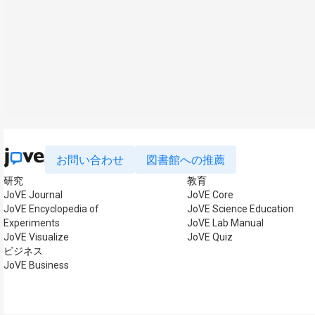
お問い合わせ
図書館への推薦
研究
教育
JoVE Journal
JoVE Core
JoVE Encyclopedia of
JoVE Science Education
Experiments
JoVE Lab Manual
JoVE Visualize
JoVE Quiz
ビジネス
JoVE Business