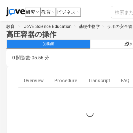
研究
教育
ビジネス
教育
JoVE Science Education
基礎生物学
ラボの安全管
高圧容器の操作
動画
ク
·
0
閲覧数
05:56
分
Overview
Procedure
Transcript
FAQ
Loading...