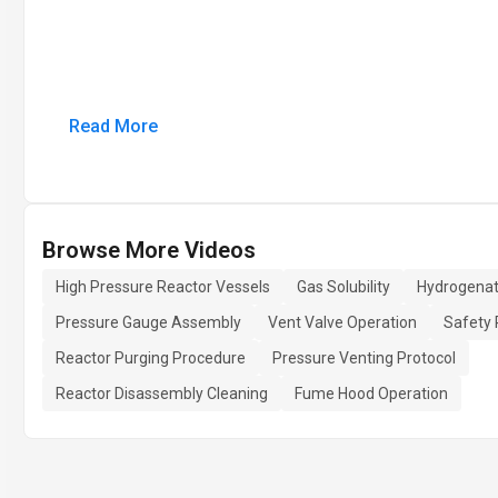
Read More
Browse More Videos
High Pressure Reactor Vessels
Gas Solubility
Hydrogenat
Pressure Gauge Assembly
Vent Valve Operation
Safety R
Reactor Purging Procedure
Pressure Venting Protocol
Reactor Disassembly Cleaning
Fume Hood Operation