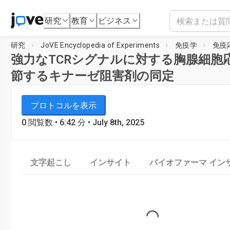
研究
教育
ビジネス
研究
JoVE Encyclopedia of Experiments
免疫学
免疫
強力なTCRシグナルに対する胸腺細胞
節するキナーゼ阻害剤の同定
JoVE Encyclopedia of Experiments
プレイヤーを読み込み中...
プロトコルを表示
免疫学
0
閲覧数
•
6:42
分
• July 8th, 2025
文字起こし
インサイト
バイオファーマ イン
Loading...