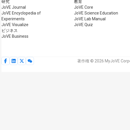
研究
教育
JoVE Journal
JoVE Core
JoVE Encyclopedia of
JoVE Science Education
Experiments
JoVE Lab Manual
JoVE Visualize
JoVE Quiz
ビジネス
JoVE Business
著作権 © 2026 MyJoVE Co