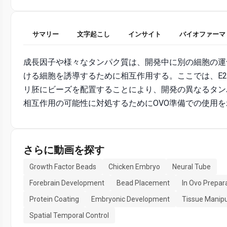
サマリー
文字起こし
インサイト
バイオファーマ
成長因子や様々なタンパク質は、開発中に別の細胞の運
ける細胞を誘導するために相互作用する。ここでは、E2
リ胚にビーズを配置することにより、開発の異なるタン
相互作用の可能性に対処するためにOVO準備での使用
さらに動画を探す
Growth Factor Beads
Chicken Embryo
Neural Tube
Forebrain Development
Bead Placement
In Ovo Prepar
Protein Coating
Embryonic Development
Tissue Manipu
Spatial Temporal Control