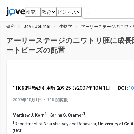
研究
教育
ビジネス
研究
JoVE Journal
生物学
アーリーステージのニワトリ胚に成長
ートビーズの配置
11K 閲覧数
•
被引用数 2
•
09:25
分
•
2007年10月1日
DOI :
10
•
2007年10月1日
11K 閲覧数
1
1
,
Matthew J. Korn
Karina S. Cramer
1
Department of Neurobiology and Behaviour,
University of Calif
(UCI)