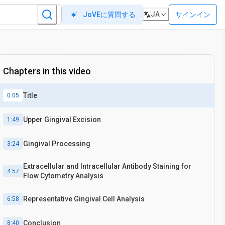
JA
サインイン
JoVEに質問する
Chapters in this video
Title
0:05
Upper Gingival Excision
1:49
Gingival Processing
3:24
Extracellular and Intracellular Antibody Staining for
4:57
Flow Cytometry Analysis
Representative Gingival Cell Analysis
6:58
Conclusion
8:40