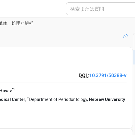
単離、処理と解析
DOI :
10.3791/50388-v
*
1
 Hovav
2
dical Center
,
Department of Periodontology,
Hebrew University