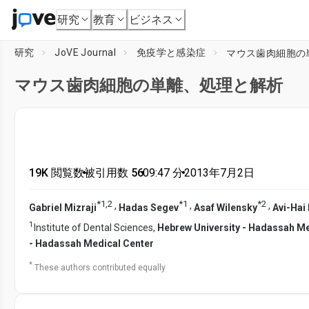
研究
教育
ビジネス
研究
JoVE Journal
免疫学と感染症
マウス歯肉細胞の
マウス歯肉細胞の単離、処理と解析
19K 閲覧数
•
被引用数 56
•
09:47
分
•
2013年7月2日
*
1
,
2
*
1
*
2
,
,
,
Gabriel Mizraji
Hadas Segev
Asaf Wilensky
Avi-Hai
1
Institute of Dental Sciences,
Hebrew University - Hadassah Me
- Hadassah Medical Center
*
These authors contributed equally