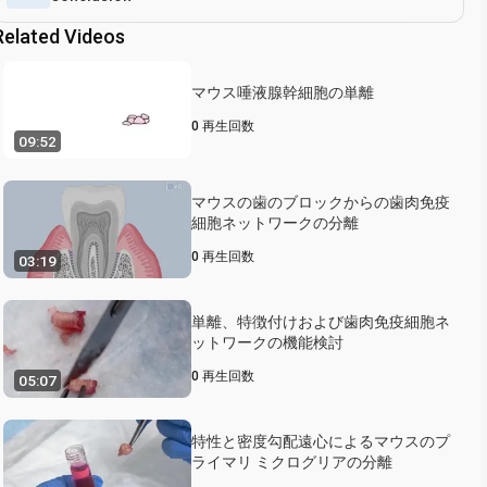
Related Videos
マウス唾液腺幹細胞の単離
0
再生回数
09:52
マウスの歯のブロックからの歯肉免疫
細胞ネットワークの分離
0
再生回数
03:19
単離、特徴付けおよび歯肉免疫細胞ネ
ットワークの機能検討
0
再生回数
05:07
特性と密度勾配遠心によるマウスのプ
ライマリ ミクログリアの分離