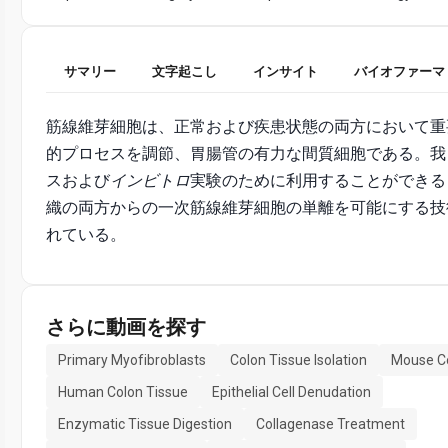
サマリー
文字起こし
インサイト
バイオファーマ
筋線維芽細胞は、正常および疾患状態の両方において重
的プロセスを調節、胃腸管の有力な間質細胞である。我
スおよび
インビトロ
実験のために利用することができる
織の両方からの一次筋線維芽細胞の単離を可能にする技
れている。
さらに動画を探す
Primary Myofibroblasts
Colon Tissue Isolation
Mouse Co
Human Colon Tissue
Epithelial Cell Denudation
Enzymatic Tissue Digestion
Collagenase Treatment