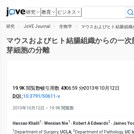
研究
教育
ビジネス
研究
JoVE Journal
生物学
マウスおよびヒト結腸組織からの一次
芽細胞の分離
19.9K 閲覧数
•
被引用数 43
•
06:59
分
•
2013年10月12日
DOI :
10.3791/50611-v
•
2013年10月12日
19.9K 閲覧数
1
1
2
,
,
,
Hassan Khalil
Wenxian Nie
Robert A Edwards
James Yo
1
2
Department of Surgery,
UCLA
,
Department of Pathology,
UC I