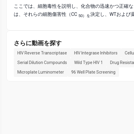
ここでは、細胞毒性を説明し、化合物の迅速かつ正確な
は、それらの細胞傷害性（CC
決定し、WTおよび薬
50）を
さらに動画を探す
HIV Reverse Transcriptase
HIV Integrase Inhibitors
Cellu
Serial Dilution Compounds
Wild Type HIV 1
Drug Resista
Microplate Luminometer
96 Well Plate Screening