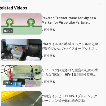
Related Videos
Reverse Transcriptase Activity as a
Marker for Virus-Like Particle
Production
0
再生回数
03:26
RNAウイルスの広域スペクトルの化学
抑制剤のためのハイスループットスク
リーニング
0
再生回数
11:34
リソースの限定された設定のための手
ごろな価格の、HIV-1薬剤耐性監視方
法
0
再生回数
19:57
の測定インビトロ HIV-1プレインテグ
レーション複合体の統合活動