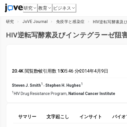
研究
教育
ビジネス
研究
JoVE Journal
免疫学と感染症
HIV逆転写酵素
HIV逆転写酵素及びインテグラーゼ阻
20.4K 閲覧数
•
被引用数 15
•
05:46
分
•
2014年4月9日
1
1
,
Steven J. Smith
Stephen H. Hughes
1
HIV Drug Resistance Program,
National Cancer Institute
サマリー
文字起こし
インサイト
バイオ