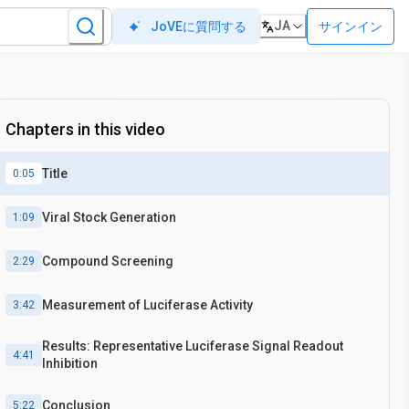
JA
サインイン
JoVEに質問する
Chapters in this video
Title
0:05
Viral Stock Generation
1:09
Compound Screening
2:29
Measurement of Luciferase Activity
3:42
Results: Representative Luciferase Signal Readout
4:41
Inhibition
Conclusion
5:22