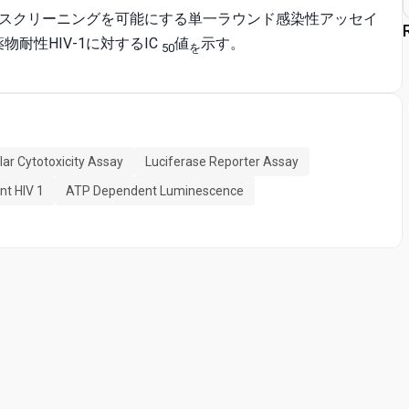
スクリーニングを可能にする単一ラウンド感染性アッセイ
物耐性HIV-1に対するIC
値
示す。
50
を
lar Cytotoxicity Assay
Luciferase Reporter Assay
nt HIV 1
ATP Dependent Luminescence