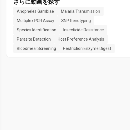
さらに動画を探す
Anopheles Gambiae
Malaria Transmission
Multiplex PCR Assay
SNP Genotyping
Species Identification
Insecticide Resistance
Parasite Detection
Host Preference Analysis
Bloodmeal Screening
Restriction Enzyme Digest