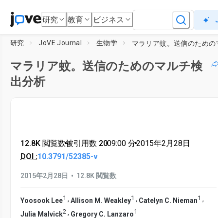
研究
教育
ビジネス
研究
JoVE Journal
生物学
マラリア蚊。送信のためのマルチ検
出分析
12.8K 閲覧数
•
被引用数 20
•
09:00
分
•
2015年2月28日
DOI :
10.3791/52385-v
•
2015年2月28日
12.8K 閲覧数
1
1
1
,
,
,
Yoosook Lee
Allison M. Weakley
Catelyn C. Nieman
2
1
,
Julia Malvick
Gregory C. Lanzaro