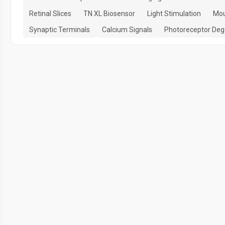
Retinal Slices
TN XL Biosensor
Light Stimulation
Mou
Synaptic Terminals
Calcium Signals
Photoreceptor Deg