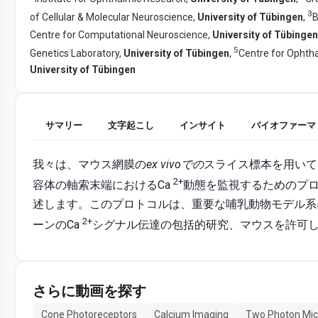
3
of Cellular & Molecular Neuroscience,
University of Tübingen
,
B
Centre for Computational Neuroscience,
University of Tübingen
5
Genetics Laboratory,
University of Tübingen
,
Centre for Ophth
University of Tübingen
サマリー
文字起こし
インサイト
バイオファーマ
我々は、マウス網膜の
ex vivoでの
スライス標本を用いて
2+
容体の軸索末端におけるCa
動態を監視するためのプ
述します。このプロトコルは、重要な哺乳動物モデル系
2+
ーンのCa
シグナル伝達の包括的研究、マウスを許可
さらに動画を探す
Cone Photoreceptors
Calcium Imaging
Two Photon Mic