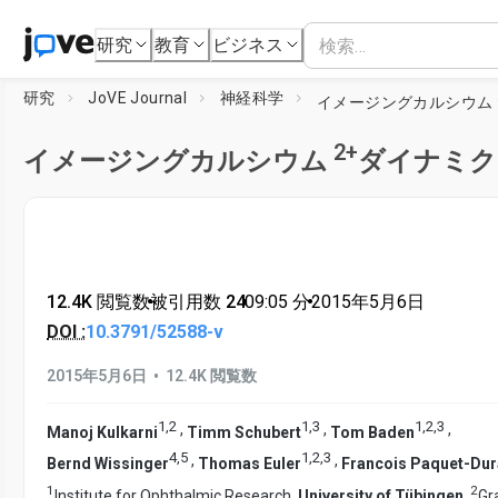
研究
教育
ビジネス
研究
JoVE Journal
神経科学
イメージングカルシウム
2+
イメージングカルシウム
ダイナミク
12.4K 閲覧数
•
被引用数 24
•
09:05
分
•
2015年5月6日
DOI :
10.3791/52588-v
•
2015年5月6日
12.4K 閲覧数
1
,
2
1
,
3
1
,
2
,
3
,
,
,
Manoj Kulkarni
Timm Schubert
Tom Baden
4
,
5
1
,
2
,
3
,
,
Bernd Wissinger
Thomas Euler
Francois Paquet-Du
1
2
Institute for Ophthalmic Research,
University of Tübingen
,
Gr