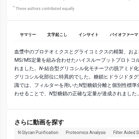
*
These authors contributed equally
サマリー
文字起こし
インサイト
バイオファーマ
血漿中のプロテオミクスとグライコミクスの精製、および
MS/MS定量を組み合わせたハイスループットプロトコ
れました。
N
-結合型グリコシル化モチーフの脱アミド
グリコシル化部位に特異的でした。糖鎖ヒドラジドタグ
識では、フィルターを用いた
N
型糖鎖分離と個別性標準
わせることで、
N
型糖鎖の正確な定量が達成されました
さらに動画を探す
N Glycan Purification
Proteomics Analysis
Filter Aided 