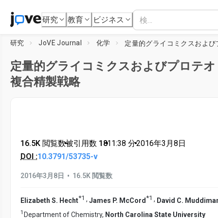
研究
教育
ビジネス
研究
JoVE Journal
化学
定量的グライコミクスおよびプロテオ
複合精製戦略
16.5K 閲覧数
•
被引用数 18
•
11:38
分
•
2016年3月8日
DOI :
10.3791/53735-v
•
2016年3月8日
16.5K 閲覧数
*
1
*
1
,
,
Elizabeth S. Hecht
James P. McCord
David C. Muddima
1
Department of Chemistry,
North Carolina State University