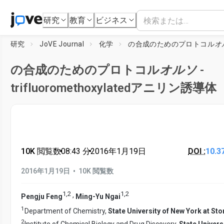
研究
教育
ビジネス
研究
JoVE Journal
化学
の合成のためのプロトコル
オ
の合成のためのプロトコル
オルソ
-
trifluoromethoxylatedアニリン誘導体
10K 閲覧数
•
08:43
分
•
2016年1月19日
DOI :
10.3
•
2016年1月19日
10K 閲覧数
1
,
2
1
,
2
,
Pengju Feng
Ming-Yu Ngai
1
Department of Chemistry,
State University of New York at St
2
Institute of Chemical Biology and Drug Discovery,
State Univers