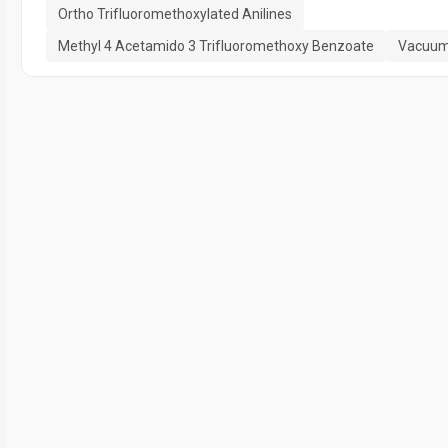
Ortho Trifluoromethoxylated Anilines
Methyl 4 Acetamido 3 Trifluoromethoxy Benzoate
Vacuum 