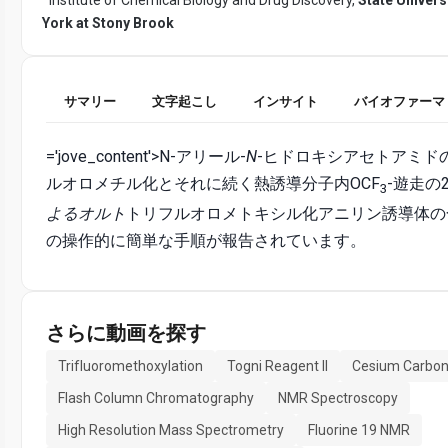
York at Stony Brook
サマリー
文字起こし
インサイト
バイオファーマ
='jove_content'>N-アリール-
N
-ヒドロキシアセトアミド
ルオロメチル化とそれに続く熱誘導分子内OCF
-遊走の
3
よる
オルト
トリフルオロメトキシル化アニリン誘導体の
の操作的に簡単な手順が報告されています。
さらに動画を探す
Trifluoromethoxylation
Togni Reagent II
Cesium Carbon
Flash Column Chromatography
NMR Spectroscopy
High Resolution Mass Spectrometry
Fluorine 19 NMR