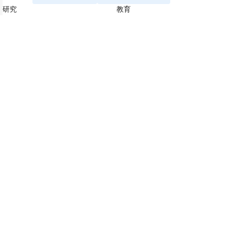
研究
教育
JoVE Journal
JoVE Core
JoVE Encyclopedia of
JoVE Science Education
Experiments
JoVE Lab Manual
JoVE Visualize
JoVE Quiz
ビジネス
JoVE Business
著作権 © 2026 MyJoVE Corpora