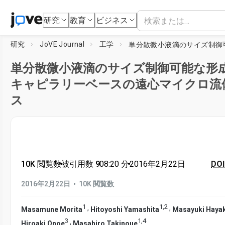
研究
教育
ビジネス
研究
JoVE Journal
工学
単分散微小液滴のサイズ制御可能な形
キャピラリーベースの遠心マイクロ流
ス
10K 閲覧数
•
被引用数 9
•
08:20
分
•
2016年2月22日
DOI
•
2016年2月22日
10K 閲覧数
1
1
,
2
,
,
Masamune Morita
Hitoyoshi Yamashita
Masayuki Haya
3
1
,
4
,
Hiroaki Onoe
Masahiro Takinoue