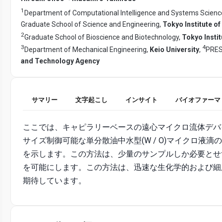
1
Department of Computational Intelligence and Systems Science,
Graduate School of Science and Engineering,
Tokyo Institute o
2
Graduate School of Bioscience and Biotechnology,
Tokyo Insti
3
4
Department of Mechanical Engineering,
Keio University
,
PRE
and Technology Agency
サマリー
文字起こし
インサイト
バイオファーマ
ここでは、キャピラリーベースの遠心マイクロ流体デバ
サイズ制御可能な単分散油中水型(W / O)マイクロ液滴
を示します。この方法は、少量のサンプルしか必要とせ
を可能にします。この方法は、迅速な生化学的および細
期待しています。