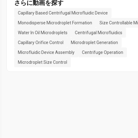
さらに動画を探す
Capillary Based Centrifugal Microfluidic Device
Monodisperse Microdroplet Formation
Size Controllable M
Water In Oil Microdroplets
Centrifugal Microfluidics
Capillary Orifice Control
Microdroplet Generation
Microfluidic Device Assembly
Centrifuge Operation
Microdroplet Size Control