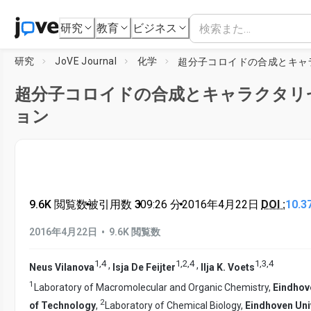
研究
教育
ビジネス
研究
JoVE Journal
化学
超分子コロイドの合成とキャラクタリ
ョン
9.6K 閲覧数
•
被引用数 3
•
09:26
分
•
2016年4月22日
DOI :
10.3
•
2016年4月22日
9.6K 閲覧数
1
,
4
1
,
2
,
4
1
,
3
,
4
,
,
Neus Vilanova
Isja De Feijter
Ilja K. Voets
1
Laboratory of Macromolecular and Organic Chemistry,
Eindhov
2
of Technology
,
Laboratory of Chemical Biology,
Eindhoven Univ