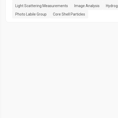
Light Scattering Measurements
Image Analysis
Hydrog
Photo Labile Group
Core Shell Particles