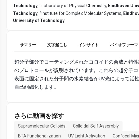
3
Technology
,
Laboratory of Physical Chemistry,
Eindhoven Univ
4
Technology
,
Institute for Complex Molecular Systems,
Eindho
University of Technology
サマリー
文字起こし
インサイト
バイオファーマ
超分子部分でコーティングされたコロイドの合成と特性
のプロトコールが説明されています。これらの超分子コ
表面に固定された分子間の水素結合がUV光によって活
自己組織化します。
さらに動画を探す
Supramolecular Colloids
Colloidal Self Assembly
BTA Functionalization
UV Light Activation
Confocal Mic