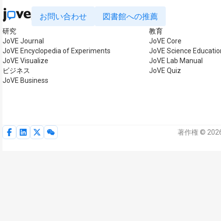
お問い合わせ
図書館への推薦
研究
教育
JoVE Journal
JoVE Core
JoVE Encyclopedia of Experiments
JoVE Science Educatio
JoVE Visualize
JoVE Lab Manual
ビジネス
JoVE Quiz
JoVE Business
著作権 © 202