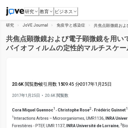
研究
教育
ビジネス
研究
JoVE Journal
免疫学と感染症
共焦点顕微鏡および電子顕微鏡を用い
バイオフィルムの定性的マルチスケー
20.6K 閲覧数
•
被引用数 15
•
09:45
分
•
2017年1月25日
•
2017年1月25日
20.6K 閲覧数
1
2
1
,
,
Cora Miquel Guennoc
Christophe Rose
Frédéric Guinnet
1
Interactions Arbres – Microorganismes, UMR1136,
INRA Univer
3
Forestières - PTEF, UMR 1137,
INRA Université de Lorraine
,
Bio