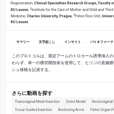
Regeneration,
Clinical Specialties Research Groups, Faculty o
2
KU Leuven
,
Institute for the Care of Mother and Child and Third
3
Medicine,
Charles University, Prague
,
Pelvic Floor Unit,
Univers
KU Leuven
サマリー
文字起こし
インサイト
バイオファーマ
このプロトコルは、固定アームのトロカール誘導挿入の
わらず、単一の膣切開技術を使用して、ヒツジの直腸膣
シュ移植を記述する。
さらに動画を探す
Transvaginal Mesh Insertion
Ovine Model
Rectovaginal
Trocar Guided Insertion
Anchoring Arms
Pelvic Organ P