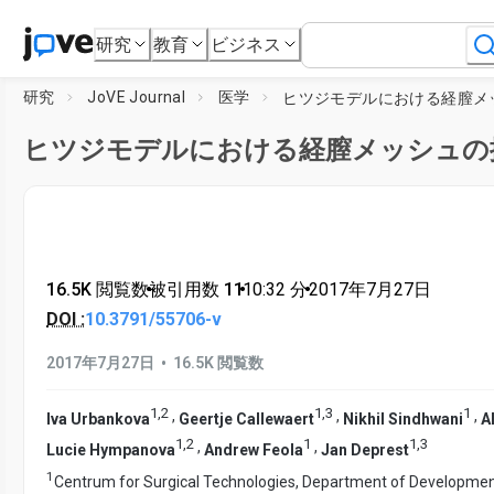
研究
教育
ビジネス
研究
JoVE Journal
医学
ヒツジモデルにおける経膣メッシュの
16.5K 閲覧数
•
被引用数 11
•
10:32
分
•
2017年7月27日
DOI :
10.3791/55706-v
•
2017年7月27日
16.5K 閲覧数
1
,
2
1
,
3
1
,
,
,
Iva Urbankova
Geertje Callewaert
Nikhil Sindhwani
A
1
,
2
1
1
,
3
,
,
Lucie Hympanova
Andrew Feola
Jan Deprest
1
Centrum for Surgical Technologies, Department of Developme